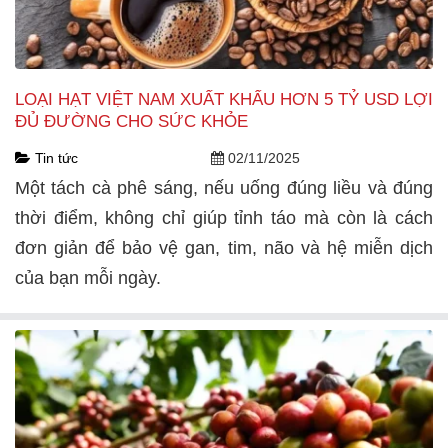
LOẠI HẠT VIỆT NAM XUẤT KHẨU HƠN 5 TỶ USD LỢI
ĐỦ ĐƯỜNG CHO SỨC KHỎE
Tin tức
02/11/2025
Một tách cà phê sáng, nếu uống đúng liều và đúng
thời điểm, không chỉ giúp tỉnh táo mà còn là cách
đơn giản để bảo vệ gan, tim, não và hệ miễn dịch
của bạn mỗi ngày.