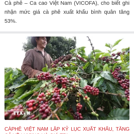
Cà phê – Ca cao Việt Nam (VICOFA), cho biết ghi
nhận mức giá cà phê xuất khẩu bình quân tăng
53%.
CÀPHÊ VIỆT NAM LẬP KỶ LỤC XUẤT KHẨU, TĂNG